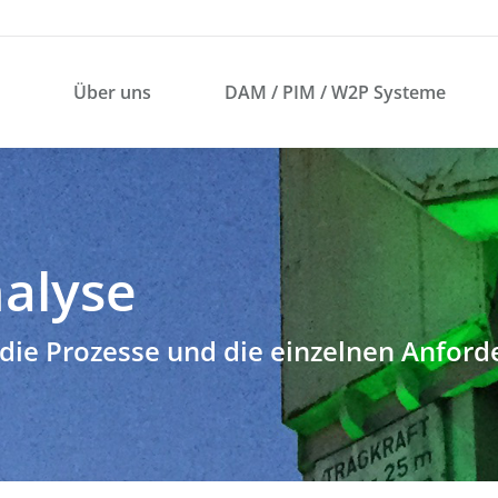
1
Über uns
DAM / PIM / W2P Systeme
Über uns
DAM / PIM / W2P Systeme
alyse
 die Prozesse und die einzelnen Anfor